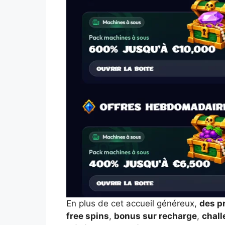
En plus de cet accueil généreux,
des p
free spins
,
bonus sur recharge
,
chall