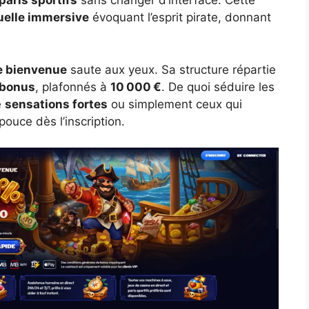
paris sportifs
sans changer d’interface. Cette
suelle immersive
évoquant l’esprit pirate, donnant
e bienvenue
saute aux yeux. Sa structure répartie
 bonus
, plafonnés à
10 000 €
. De quoi séduire les
e
sensations fortes
ou simplement ceux qui
pouce dès l’inscription.