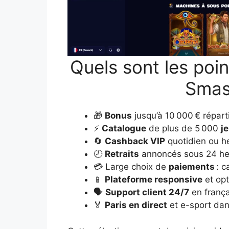
Quels sont les poin
Smas
🎁
Bonus
jusqu’à 10 000 € répart
⚡
Catalogue
de plus de 5 000
j
🔄
Cashback VIP
quotidien ou h
🕗
Retraits
annoncés sous 24 he
💳 Large choix de
paiements
: c
📱
Plateforme responsive
et op
🗣️
Support client 24/7
en frança
🏅
Paris en direct
et e-sport dans