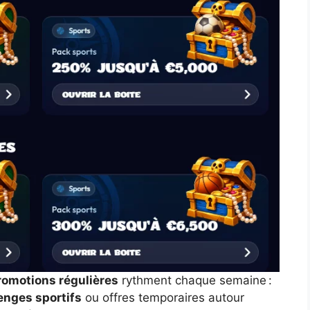
romotions régulières
rythment chaque semaine :
enges sportifs
ou offres temporaires autour