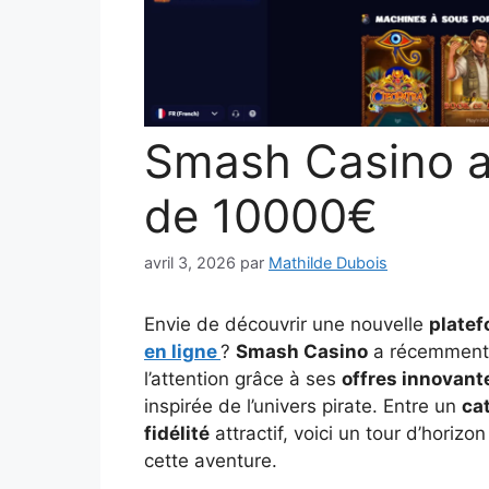
Smash Casino av
de 10000€
avril 3, 2026
par
Mathilde Dubois
Envie de découvrir une nouvelle
platef
en ligne
?
Smash Casino
a récemment f
l’attention grâce à ses
offres innovant
inspirée de l’univers pirate. Entre un
ca
fidélité
attractif, voici un tour d’horiz
cette aventure.