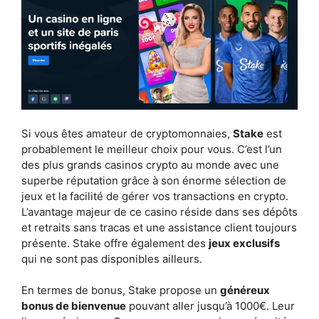
Si vous êtes amateur de cryptomonnaies,
Stake
est
probablement le meilleur choix pour vous. C’est l’un
des plus grands casinos crypto au monde avec une
superbe réputation grâce à son énorme sélection de
jeux et la facilité de gérer vos transactions en crypto.
L’avantage majeur de ce casino réside dans ses dépôts
et retraits sans tracas et une assistance client toujours
présente. Stake offre également des
jeux exclusifs
qui ne sont pas disponibles ailleurs.
En termes de bonus, Stake propose un
généreux
bonus de bienvenue
pouvant aller jusqu’à 1000€. Leur