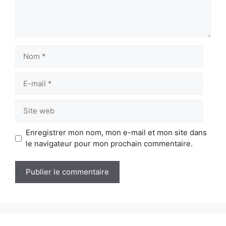
Nom
E-
mail
Site
web
Enregistrer mon nom, mon e-mail et mon site dans
le navigateur pour mon prochain commentaire.
Liens Utiles