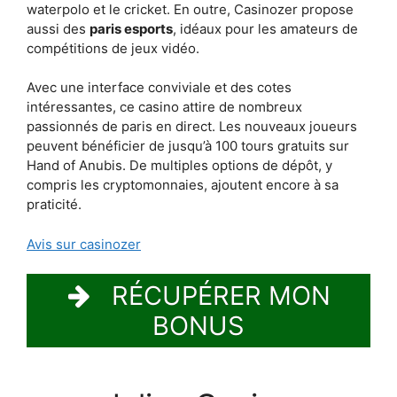
waterpolo et le cricket. En outre, Casinozer propose
aussi des
paris esports
, idéaux pour les amateurs de
compétitions de jeux vidéo.
Avec une interface conviviale et des cotes
intéressantes, ce casino attire de nombreux
passionnés de paris en direct. Les nouveaux joueurs
peuvent bénéficier de jusqu’à 100 tours gratuits sur
Hand of Anubis. De multiples options de dépôt, y
compris les cryptomonnaies, ajoutent encore à sa
praticité.
Avis sur casinozer
RÉCUPÉRER MON
BONUS