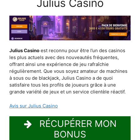
Julius Casino
Julius Casino
est reconnu pour être l’un des casinos
les plus actuels avec des nouveautés fréquentes,
offrant ainsi une expérience de jeu rafraîchie
régulièrement. Que vous soyez amateur de machines
à sous ou de blackjack, Julius Casino a de quoi
satisfaire tous les profils de joueurs grâce à une
grande variété de jeux et un service clientèle réactif.
Avis sur Julius Casino
RÉCUPÉRER MON
BONUS