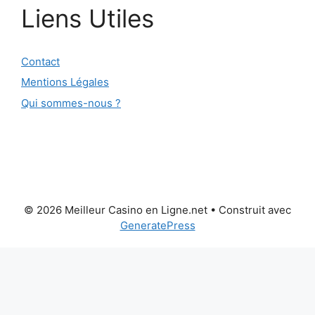
Contact
Mentions Légales
Qui sommes-nous ?
© 2026 Meilleur Casino en Ligne.net
• Construit avec
GeneratePress