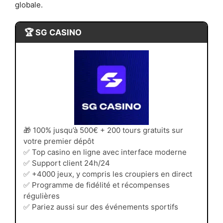
globale.
🏆 SG CASINO
🎁 100% jusqu’à 500€ + 200 tours gratuits sur
votre premier dépôt
✅ Top casino en ligne avec interface moderne
✅ Support client 24h/24
✅ +4000 jeux, y compris les croupiers en direct
✅ Programme de fidélité et récompenses
régulières
✅ Pariez aussi sur des événements sportifs