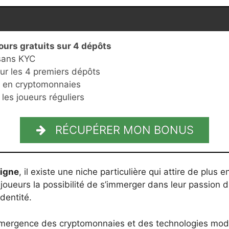
urs gratuits sur 4 dépôts
sans KYC
ur les 4 premiers dépôts
t en cryptomonnaies
es joueurs réguliers
RÉCUPÉRER MON BONUS
ligne
, il existe une niche particulière qui attire de plus 
joueurs la possibilité de s’immerger dans leur passion d
dentité.
mergence des cryptomonnaies et des technologies mode