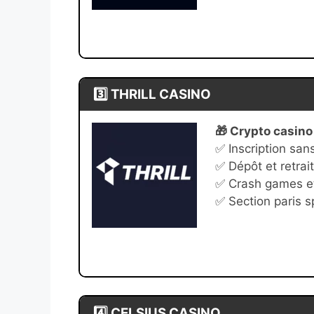
3️⃣ THRILL CASINO
🎁 Crypto casin
✅ Inscription sans
✅ Dépôt et retrai
✅ Crash games et
✅ Section paris s
4️⃣ CELSIUS CASINO