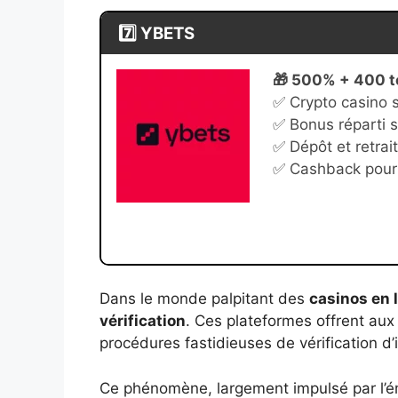
7️⃣ YBETS
🎁 500% + 400 to
✅ Crypto casino 
✅ Bonus réparti s
✅ Dépôt et retrai
✅ Cashback pour l
Dans le monde palpitant des
casinos en 
vérification
. Ces plateformes offrent aux 
procédures fastidieuses de vérification d’i
Ce phénomène, largement impulsé par l’é