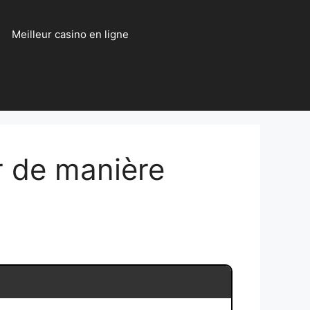
Meilleur casino en ligne
er de manière