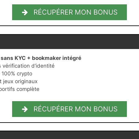
RÉCUPÉRER MON BONUS
o sans KYC + bookmaker intégré
 vérification d’identité
t 100% crypto
 jeux originaux
portifs complète
RÉCUPÉRER MON BONUS