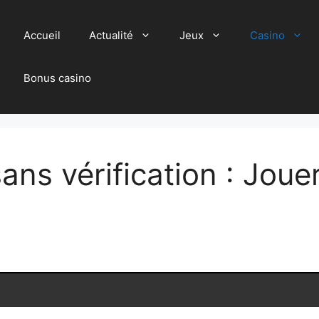
Accueil
Actualité
Jeux
Casino
Bonus casino
ans vérification : Jou