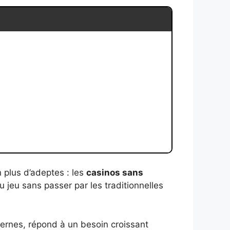
en plus d’adeptes : les
casinos sans
u jeu sans passer par les traditionnelles
rnes, répond à un besoin croissant