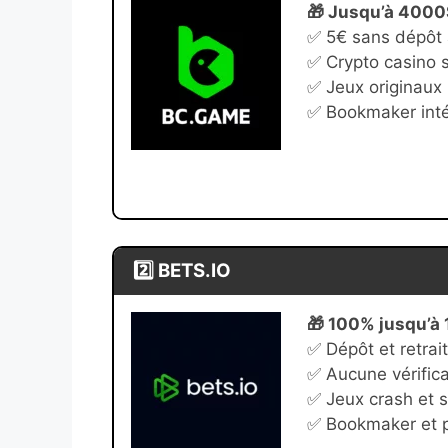
🎁 Jusqu’à 4000$
✅ 5€ sans dépôt 
✅ Crypto casino 
✅ Jeux originaux
✅ Bookmaker inté
2️⃣ BETS.IO
🎁 100% jusqu’à 
✅ Dépôt et retrai
✅ Aucune vérific
✅ Jeux crash et s
✅ Bookmaker et p