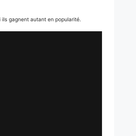
 ils gagnent autant en popularité.