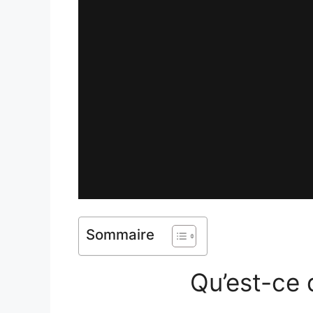
Sommaire
Qu’est-ce 