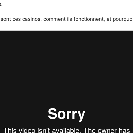
s.
 sont ces casinos, comment ils fonctionnent, et pourquoi