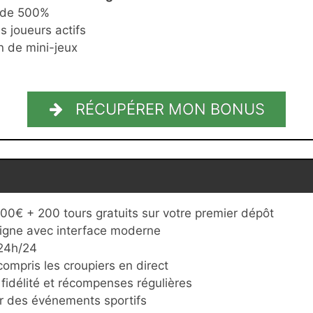
 de 500%
 joueurs actifs
n de mini-jeux
RÉCUPÉRER MON BONUS
00€ + 200 tours gratuits sur votre premier dépôt
ligne avec interface moderne
 24h/24
ompris les croupiers en direct
idélité et récompenses régulières
ur des événements sportifs