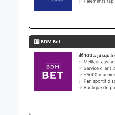
✅ Paiements rapid
6️⃣ BDM Bet
🎁 100% jusqu’à 
✅ Meilleur casin
✅ Service client 
✅ +5000 machine
✅ Pari sportif dis
✅ Boutique de poi