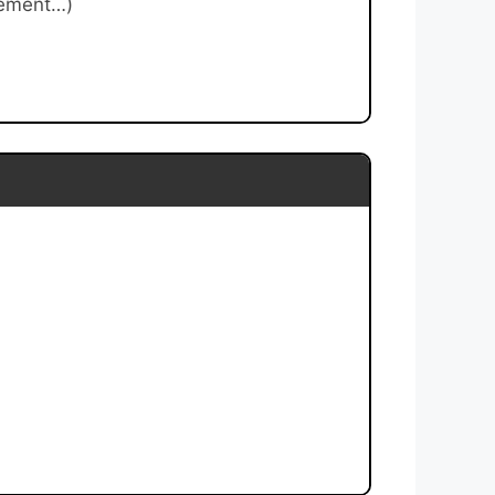
irement…)