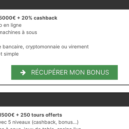
à 5000€ + 20% cashback
 en ligne
machines à sous
e bancaire, cryptomonnaie ou virement
et simple
RÉCUPÉRER MON BONUS
1500€ + 250 tours offerts
ec 5 niveaux (cashback, bonus…)