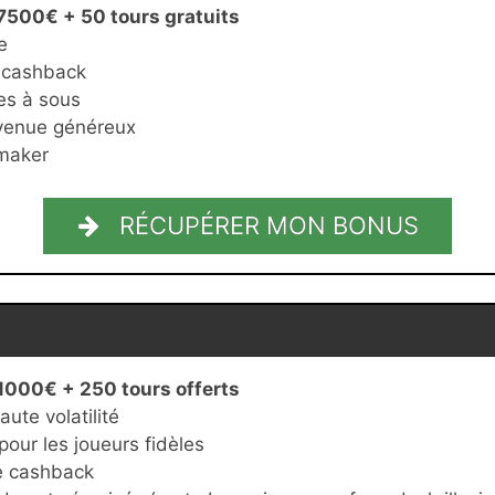
7500€ + 50 tours gratuits
e
 cashback
s à sous
venue généreux
maker
RÉCUPÉRER MON BONUS
1000€ + 250 tours offerts
ute volatilité
pour les joueurs fidèles
e cashback