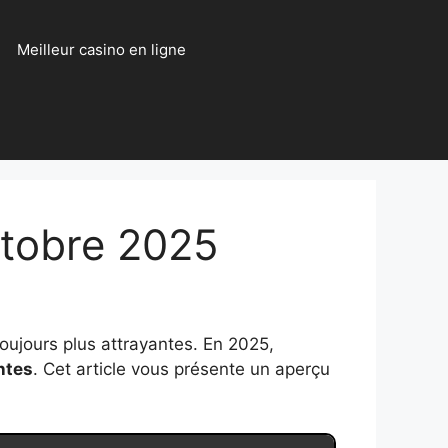
Meilleur casino en ligne
ctobre 2025
oujours plus attrayantes. En 2025,
ntes
. Cet article vous présente un aperçu