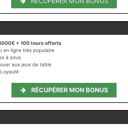
RÉCUPÉRER MON BONUS
1000€ + 100 tours offerts
en ligne très populaire
s à sous
jouer aux jeux de table
 Loyauté
RÉCUPÉRER MON BONUS