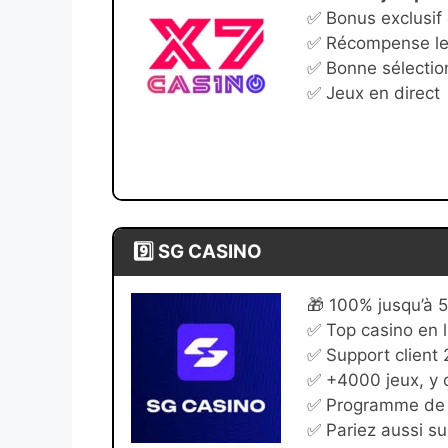
✅ Bonus exclusif
✅ Récompense les
✅ Bonne sélectio
✅ Jeux en direct
9️⃣ SG CASINO
🎁 100% jusqu’à 5
✅ Top casino en 
✅ Support client
✅ +4000 jeux, y c
✅ Programme de f
✅ Pariez aussi s