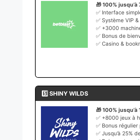
🎁 100% jusqu’à 
✅ Interface simpl
✅ Système VIP &
✅ +3000 machine
✅ Bonus de bien
✅ Casino & book
5️⃣ SHINY WILDS
🎁 100% jusqu’à 
✅ +8000 jeux à ha
✅ Bonus régulier 
✅ Jusqu’à 25% d