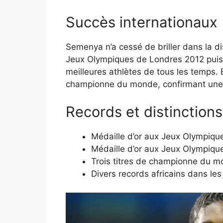
Succès internationaux
Semenya n’a cessé de briller dans la di
Jeux Olympiques de Londres 2012 puis R
meilleures athlètes de tous les temps. 
championne du monde, confirmant une 
Records et distinctions
Médaille d’or aux Jeux Olympiqu
Médaille d’or aux Jeux Olympiqu
Trois titres de championne du m
Divers records africains dans l