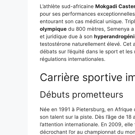
L’athlète sud-africaine
Mokgadi Caste
pour ses performances exceptionnelles 
entourant son cas médical unique. Trip
olympique
du 800 mètres, Semenya a 
et juridique due à son
hyperandrogéni
testostérone naturellement élevé. Cet ar
débats sur l’équité dans le sport et les
régulations internationales.
Carrière sportive 
Débuts prometteurs
Née en 1991 à Pietersburg, en Afriqu
son talent sur la piste. Dès l’âge de 18 
l’attention internationale. En 2009, elle
décrochant l’or au championnat du mond