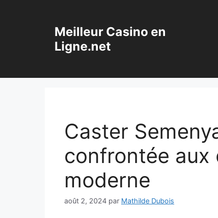
Aller
au
Meilleur Casino en
contenu
Ligne.net
Caster Semenya
confrontée aux d
moderne
août 2, 2024
par
Mathilde Dubois