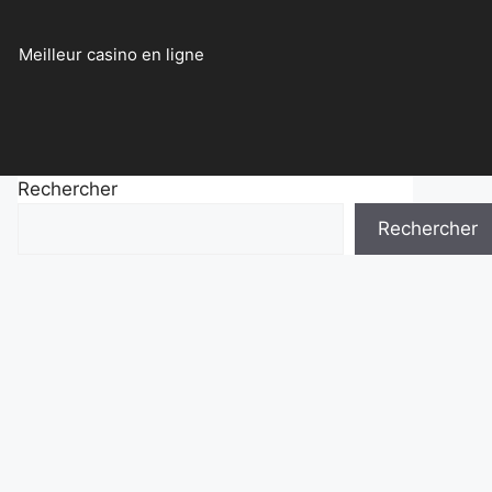
Meilleur casino en ligne
Rechercher
Rechercher