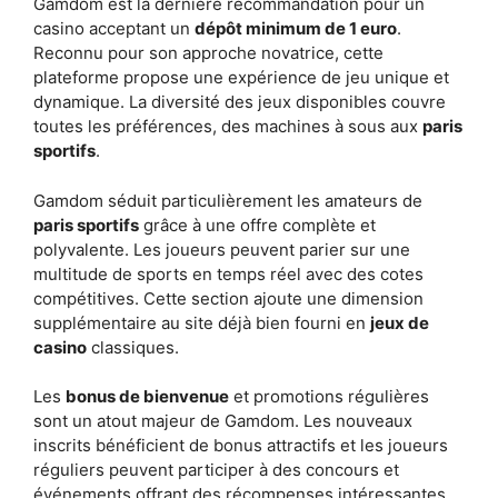
Gamdom est la dernière recommandation pour un
casino acceptant un
dépôt minimum de 1 euro
.
Reconnu pour son approche novatrice, cette
plateforme propose une expérience de jeu unique et
dynamique. La diversité des jeux disponibles couvre
toutes les préférences, des machines à sous aux
paris
sportifs
.
Gamdom séduit particulièrement les amateurs de
paris sportifs
grâce à une offre complète et
polyvalente. Les joueurs peuvent parier sur une
multitude de sports en temps réel avec des cotes
compétitives. Cette section ajoute une dimension
supplémentaire au site déjà bien fourni en
jeux de
casino
classiques.
Les
bonus de bienvenue
et promotions régulières
sont un atout majeur de Gamdom. Les nouveaux
inscrits bénéficient de bonus attractifs et les joueurs
réguliers peuvent participer à des concours et
événements offrant des récompenses intéressantes.