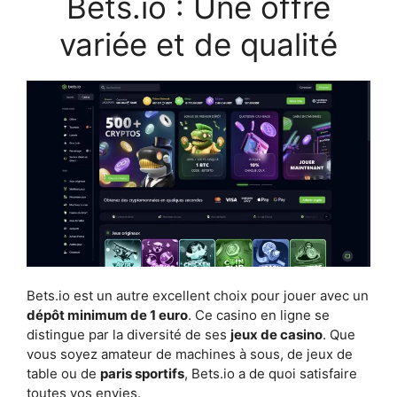
Bets.io : Une offre
variée et de qualité
Bets.io est un autre excellent choix pour jouer avec un
dépôt minimum de 1 euro
. Ce casino en ligne se
distingue par la diversité de ses
jeux de casino
. Que
vous soyez amateur de machines à sous, de jeux de
table ou de
paris sportifs
, Bets.io a de quoi satisfaire
toutes vos envies.