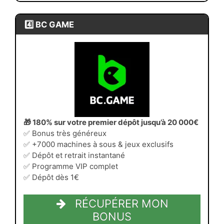
4️⃣ BC GAME
🎁 180% sur votre premier dépôt jusqu’à 20 000€
✅ Bonus très généreux
✅ +7000 machines à sous & jeux exclusifs
✅ Dépôt et retrait instantané
✅ Programme VIP complet
✅ Dépôt dès 1€
RÉCUPÉRER MON
BONUS