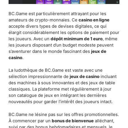
BC.Game est particulièrement attrayant pour les
amateurs de crypto-monnaies. Ce
casino en ligne
accepte divers types de devises digitales, ce qui
élargit considérablement les options de paiement pour
les joueurs. Avec un
dépôt minimum de 1 euro
, même
les joueurs disposant d’un budget modeste peuvent
s’aventurer dans le monde fascinant des
jeux de
casino
.
La ludothèque de BC.Game est vaste avec une
sélection impressionnante de
jeux de casino
incluant
des machines à sous innovantes et des jeux de table
classiques. La plateforme met régulièrement à jour
son catalogue de jeux en intégrant les dernières
nouveautés pour garder l’intérêt des joueurs intact.
BC.Game ne lésine pas sur les offres promotionnelles.
À commencer par un
bonus de bienvenue
alléchant,
suivi par des bonus hebdomadaires et mensuels, le