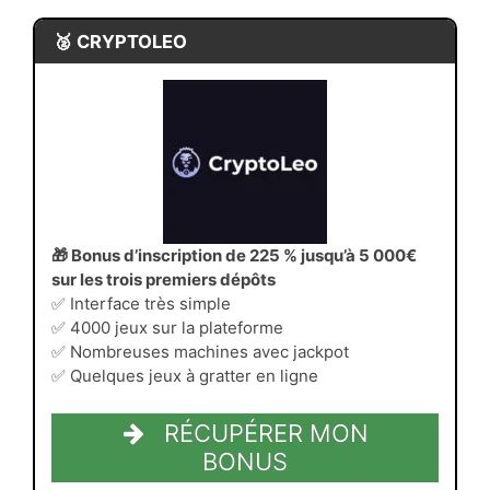
🥈 CRYPTOLEO
🎁 Bonus d’inscription de 225 % jusqu’à 5 000€
sur les trois premiers dépôts
✅ Interface très simple
✅ 4000 jeux sur la plateforme
✅ Nombreuses machines avec jackpot
✅ Quelques jeux à gratter en ligne
RÉCUPÉRER MON
BONUS