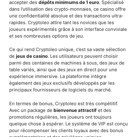
accepter des
dépôts minimums de 1 euro
. Spécialisé
dans l’utilisation des crypto-monnaies, ce casino offre
une confidentialité absolue et des transactions ultra-
rapides. Cryptoleo attire tant les novices que les
joueurs expérimentés grâce à son interface conviviale
et ses nombreuses options de jeu.
Ce qui rend Cryptoleo unique, c’est sa vaste sélection
de
jeux de casino
. Les utilisateurs peuvent choisir
parmi des centaines de machines à sous, des jeux de
table variés, ainsi que des jeux en direct pour une
expérience immersive. La plateforme intègre
également des jeux exclusifs développés par les
principaux fournisseurs de logiciels du marché.
En termes de bonus, Cryptoleo est très compétitif.
Avec un package de
bienvenue attractif
et des
promotions régulières, les joueurs ont toujours
quelque chose à espérer. Le système de VIP est conçu
pour récompenser les clients loyaux avec des bonus