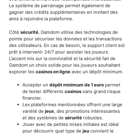
Le système de parrainage permet également de
gagner des crédits supplémentaires en invitant des
amis à rejoindre la plateforme.
Côté
sécurité
, Gamdom utilise des technologies de
pointe pour sécuriser les données et les transactions
des utilisateurs. En cas de besoin, le support client est
prêt à intervenir 24/7 pour assister les joueurs.
L’accent mis sur la convivialité et la sécurité fait de
Gamdom un choix solide pour les joueurs souhaitant
explorer les
casinos en ligne
avec un dépôt minimum.
Accepter un
dépôt minimum de 1 euro
permet
de tester différents
casinos
sans grand risque
financier.
Les plateformes mentionnées offrent une large
variété de
jeux
, des promotions intéressantes
et des systèmes de
sérurité
robustes.
Jouer avec de petites mises initiales est idéal
pour découvrir quel type de
jeu
convient le