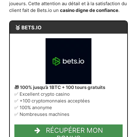
joueurs. Cette attention au détail et à la satisfaction du
client fait de Bets.io un
casino digne de confiance
.
🥈 BETS.IO
🎁 100% jusqu’à 1BTC + 100 tours gratuits
✅ Excellent crypto casino
✅ +100 cryptomonnaies acceptées
✅ 100% anonyme
✅ Nombreuses machines
RÉCUPÉRER MON