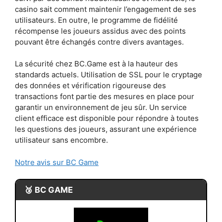
casino sait comment maintenir l’engagement de ses
utilisateurs. En outre, le programme de fidélité
récompense les joueurs assidus avec des points
pouvant être échangés contre divers avantages.
La sécurité chez BC.Game est à la hauteur des
standards actuels. Utilisation de SSL pour le cryptage
des données et vérification rigoureuse des
transactions font partie des mesures en place pour
garantir un environnement de jeu sûr. Un service
client efficace est disponible pour répondre à toutes
les questions des joueurs, assurant une expérience
utilisateur sans encombre.
Notre avis sur BC Game
🥉 BC GAME