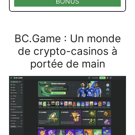
BONUS
BC.Game : Un monde
de crypto-casinos à
portée de main