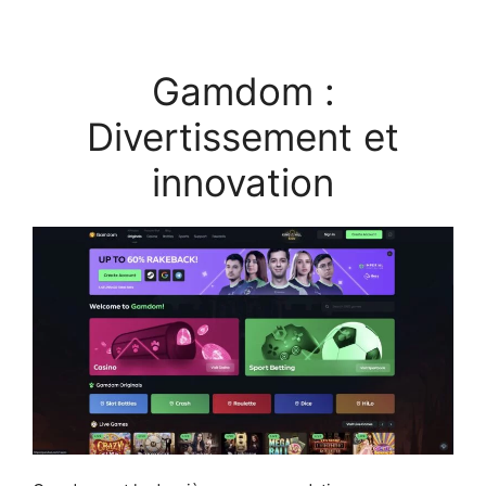
Gamdom :
Divertissement et
innovation