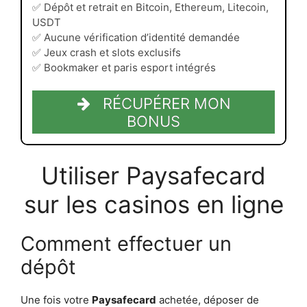
✅ Dépôt et retrait en Bitcoin, Ethereum, Litecoin,
USDT
✅ Aucune vérification d’identité demandée
✅ Jeux crash et slots exclusifs
✅ Bookmaker et paris esport intégrés
RÉCUPÉRER MON
BONUS
Utiliser Paysafecard
sur les casinos en ligne
Comment effectuer un
dépôt
Une fois votre
Paysafecard
achetée, déposer de