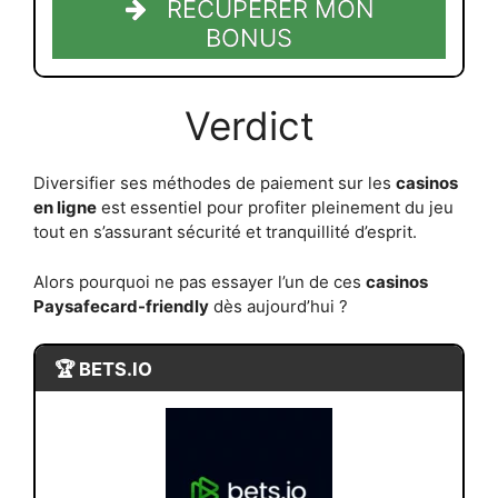
RÉCUPÉRER MON
BONUS
Verdict
Diversifier ses méthodes de paiement sur les
casinos
en ligne
est essentiel pour profiter pleinement du jeu
tout en s’assurant sécurité et tranquillité d’esprit.
Alors pourquoi ne pas essayer l’un de ces
casinos
Paysafecard-friendly
dès aujourd’hui ?
🏆 BETS.IO