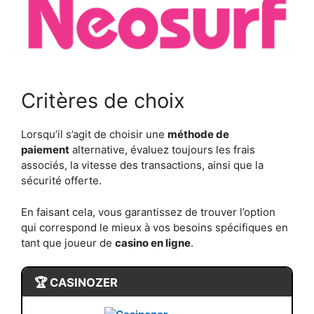
Critères de choix
Lorsqu’il s’agit de choisir une
méthode de
paiement
alternative, évaluez toujours les frais
associés, la vitesse des transactions, ainsi que la
sécurité offerte.
En faisant cela, vous garantissez de trouver l’option
qui correspond le mieux à vos besoins spécifiques en
tant que joueur de
casino en ligne
.
🏆 CASINOZER