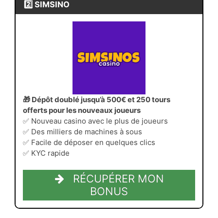
2️⃣ SIMSINO
🎁 Dépôt doublé jusqu’à 500€ et 250 tours
offerts pour les nouveaux joueurs
✅ Nouveau casino avec le plus de joueurs
✅ Des milliers de machines à sous
✅ Facile de déposer en quelques clics
✅ KYC rapide
RÉCUPÉRER MON
BONUS