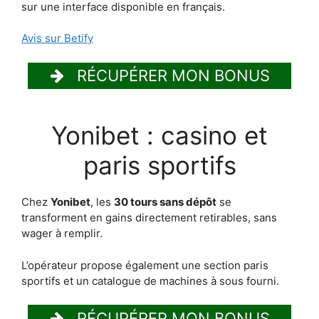
sur une interface disponible en français.
Avis sur Betify
RÉCUPÉRER MON BONUS
Yonibet : casino et
paris sportifs
Chez
Yonibet
, les
30 tours sans dépôt
se
transforment en gains directement retirables, sans
wager à remplir.
L’opérateur propose également une section paris
sportifs et un catalogue de machines à sous fourni.
RÉCUPÉRER MON BONUS