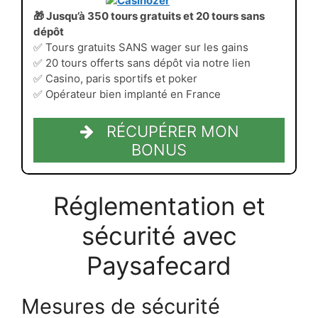
🎁 Jusqu’à 350 tours gratuits et 20 tours sans
dépôt
✅ Tours gratuits SANS wager sur les gains
✅ 20 tours offerts sans dépôt via notre lien
✅ Casino, paris sportifs et poker
✅ Opérateur bien implanté en France
RÉCUPÉRER MON
BONUS
Réglementation et
sécurité avec
Paysafecard
Mesures de sécurité