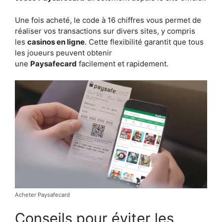
Une fois acheté, le code à 16 chiffres vous permet de
réaliser vos transactions sur divers sites, y compris
les
casinos en ligne
. Cette flexibilité garantit que tous
les joueurs peuvent obtenir
une
Paysafecard
facilement et rapidement.
Acheter Paysafecard
Conseils pour éviter les