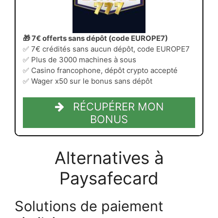
🎁 7€ offerts sans dépôt (code EUROPE7)
✅ 7€ crédités sans aucun dépôt, code EUROPE7
✅ Plus de 3000 machines à sous
✅ Casino francophone, dépôt crypto accepté
✅ Wager x50 sur le bonus sans dépôt
RÉCUPÉRER MON
BONUS
Alternatives à
Paysafecard
Solutions de paiement