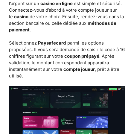
l’argent sur un
casino en ligne
est simple et sécurisé.
Connectez-vous d’abord à votre compte joueur sur
le
casino
de votre choix. Ensuite, rendez-vous dans la
section bancaire ou celle dédiée aux
méthodes de
paiement
.
Sélectionnez
Paysafecard
parmi les options
proposées. Il vous sera demandé de saisir le code à 16
chiffres figurant sur votre
coupon prépayé
. Après
validation, le montant correspondant apparaîtra
instantanément sur votre
compte joueur
, prêt à être
utilisé.