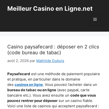
Aller
Meilleur Casino en Ligne.net
au
contenu
Menu
Casino paysafecard : déposer en 2 clics
(code bureau de tabac)
août 2, 2026
par
Mathilde Dubois
Paysafecard
est une méthode de paiement populaire
et pratique, en particulier dans le domaine
des
casinos en ligne
. Vous pouvez l’acheter dans un
bureau de tabac ou en ligne
(avec paypal, carte
bancaire etc.). Vous avez ensuite un
code que vous
pouvez rentrer pour déposer
sur un casino fiable.
Voici une liste de casinos qui acceptent paysafecard :