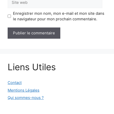
web
Enregistrer mon nom, mon e-mail et mon site dans
le navigateur pour mon prochain commentaire.
Liens Utiles
Contact
Mentions Légales
Qui sommes-nous ?