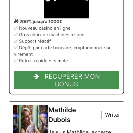
🎁 200% jusqu’à 1000€
✅ Nouveau casino en ligne
✅ Gros choix de machines à sous
✅ Support réactif
✅ Dépôt par carte bancaire, cryptomonnaie ou
virement
✅ Retrait rapide et simple
RÉCUPÉRER MON
BONUS
Mathilde
Writer
Dubois
Je suis Mathilde, experte