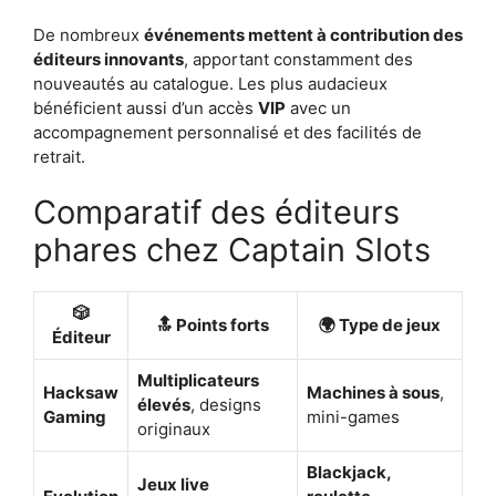
De nombreux
événements mettent à contribution des
éditeurs innovants
, apportant constamment des
nouveautés au catalogue. Les plus audacieux
bénéficient aussi d’un accès
VIP
avec un
accompagnement personnalisé et des facilités de
retrait.
Comparatif des éditeurs
phares chez Captain Slots
🎲
🔝 Points forts
🌍 Type de jeux
Éditeur
Multiplicateurs
Hacksaw
Machines à sous
,
élevés
, designs
Gaming
mini-games
originaux
Blackjack,
Jeux live