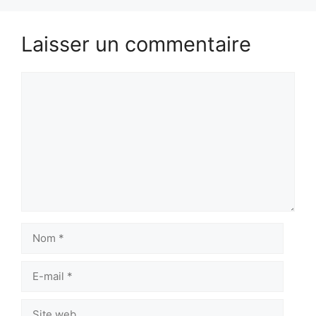
Laisser un commentaire
Commentaire
Nom
E-
mail
Site